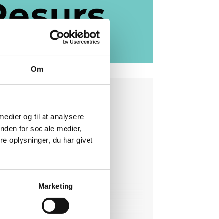
Om
Håndfri telefon
 medier og til at analysere
nden for sociale medier,
El-håndbremse
e oplysninger, du har givet
Nøglefri start
20" Alufælge
1 ejer
Marketing
Vejbaneassistent