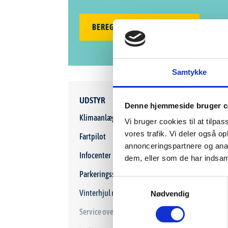
BEREGN BILLÅN ONLINE HER
Samtykke
UDSTYR
Denne hjemmeside bruger c
Klimaanlæg 2-zoner
Navi
Vi bruger cookies til at tilpas
vores trafik. Vi deler også 
Fartpilot
El-s
annonceringspartnere og anal
Infocenter
Kør
dem, eller som de har indsaml
Parkeringssensor for/bag
Udv
Samtykkevalg
Vinterhjul medfølger
Tåge
Nødvendig
Service overholdt
Star