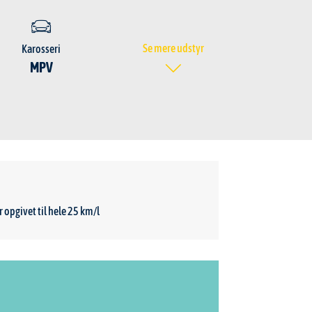
Se mere udstyr
Karosseri
MPV
 opgivet til hele 25 km/l