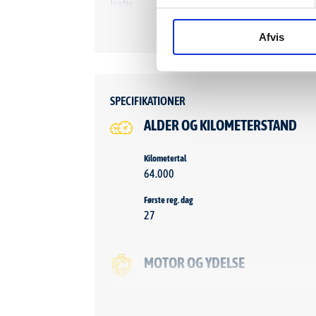
Isofix
Lyss
Læderrat
Kop
Afvis
Bagagerumsdækken
7 sæ
SPECIFIKATIONER
ALDER OG KILOMETERSTAND
Kilometertal
64.000
Første reg. dag
27
MOTOR OG YDELSE
Antal cylindre
4