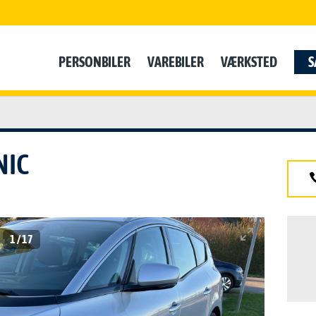
PERSONBILER
VAREBILER
VÆRKSTED
S
NIC
1
/
17