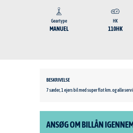
Geartype
HK
MANUEL
110HK
BESKRIVELSE
7 sæder, 1 ejers bil med super flot km. og alle se
ANSØG OM BILLÅN IGENNE