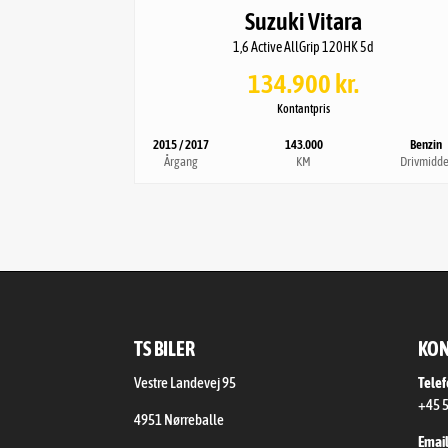
Suzuki Vitara
Bredde
1,6 Active AllGrip 120HK 5d
1,87m
134.900 kr.
Tilkoblingsvægt med bremser
Kontantpris
1.850kg
2015 / 2017
143.000
Benzin
Årgang
KM
Drivmidde
TS BILER
KON
Vestre Landevej 95
Telef
+45 5
4951 Nørreballe
Email