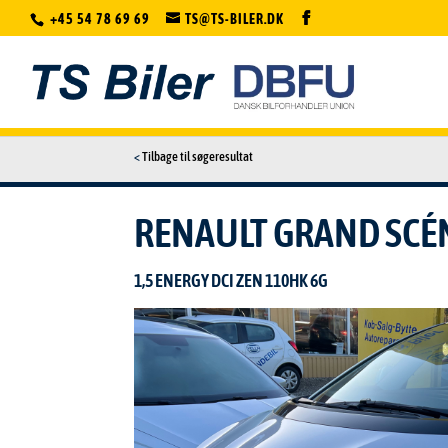
+45 54 78 69 69
TS@TS-BILER.DK
<
Tilbage til søgeresultat
RENAULT GRAND SCÉ
1,5 ENERGY DCI ZEN 110HK 6G