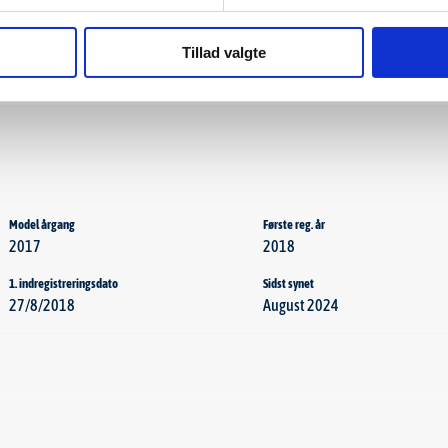
ensor
ESP
holder
Højdejusterbart førersæde
Tillad valgte
der
Armlæn
Model årgang
Første reg. år
2017
2018
1. indregistreringsdato
Sidst synet
27/8/2018
August 2024
Antal gear
Gear type
6
Manuel