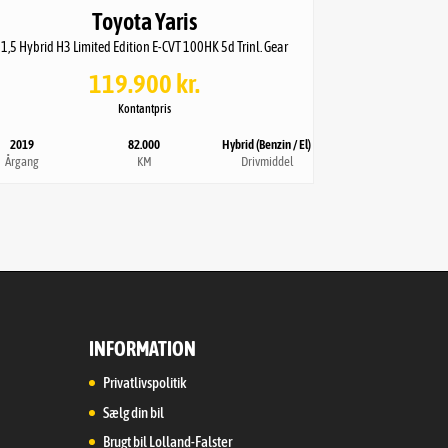
Toyota Yaris
Totalvægt
1,5 Hybrid H3 Limited Edition E-CVT 100HK 5d Trinl. Gear
2.301kg
119.900 kr.
Kontantpris
2019
82.000
Hybrid (Benzin / El)
Årgang
KM
Drivmiddel
INFORMATION
Privatlivspolitik
Sælg din bil
Brugt bil Lolland-Falster