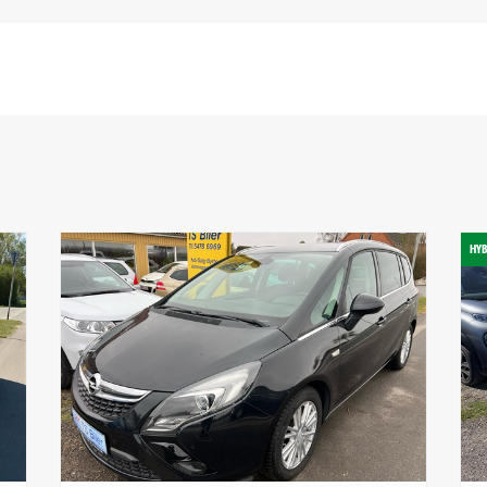
Maksimal effekt
Motorstørrelse
110hk
1,5l
CO2
Antal Airbags
HYB
104 gram/km
6
Farve
Antal døre
Sølvmetal
5