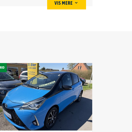
VIS MERE
3
Tophastighed
184km/h
ESP
RID
Ja
Antal sæder
7