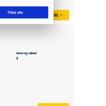
Dæktrykssensor
Justerbart rat
Tillad alle
VIS MERE
3
LED forlygter
Første reg. måned
8
Drivmiddel
Diesel