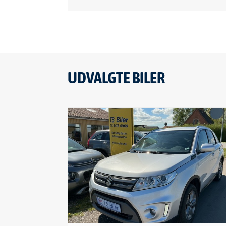
Maksimal moment
240Nm
DPF
Ja
UDVALGTE BILER
SIKKERHED OG ØKONOMI
Km/L
25 km/l
ABS
Ja
RUMMELIGHED OG MÅL
Karosseri
MPV