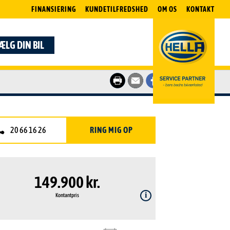
FINANSIERING
KUNDETILFREDSHED
OM OS
KONTAKT
ÆLG DIN BIL
20 66 16 26
RING MIG OP
149.900 kr.
Kontantpris