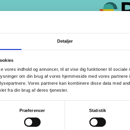
Detaljer
ookies
gation
Bluetooth
se vores indhold og annoncer, til at vise dig funktioner til sociale
oplysninger om din brug af vores hjemmeside med vores partnere i
pejle
Elruder for/bag
ysepartnere. Vores partnere kan kombinere disse data med andr
ecomputer
Nøglefri døre
et fra din brug af deres tjenester.
endig temperaturmåler
USB stik
lygter
Metallak
Præferencer
Statistik
t/stop-system
6 gear