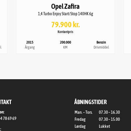
Opel Zafira
Højde
Længde
1,4 Turbo Enjoy Start/Stop 140HK 6g
1,66m
4,64m
79.900 kr.
Tilkoblingsvægt uden bremser
Kontantpris
750kg
2015
200.000
Benzin
l
Årgang
KM
Drivmiddel
TAKT
ÅBNINGSTIDER
on:
Man. – Tors.
07.30 – 16.30
4 78 69 69
Fredag
07.30 – 15.00
Lørdag
Lukket
: