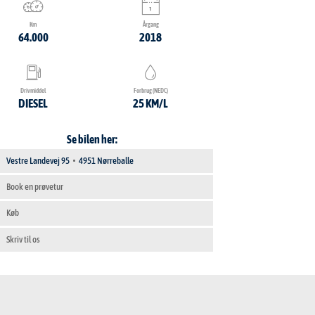
Km
Årgang
64.000
2018
Drivmiddel
Forbrug (NEDC)
DIESEL
25 KM/L
Se bilen her:
Vestre Landevej 95
4951 Nørreballe
Book en prøvetur
Køb
Skriv til os