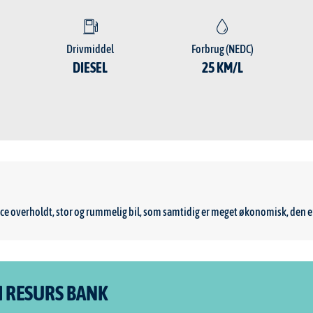
Drivmiddel
Forbrug (NEDC)
DIESEL
25 KM/L
rvice overholdt, stor og rummelig bil, som samtidig er meget økonomisk, den er
M RESURS BANK