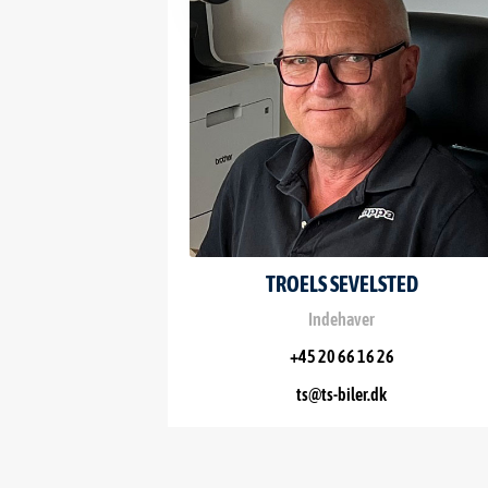
TROELS SEVELSTED
Indehaver
+45 20 66 16 26
ts@ts-biler.dk