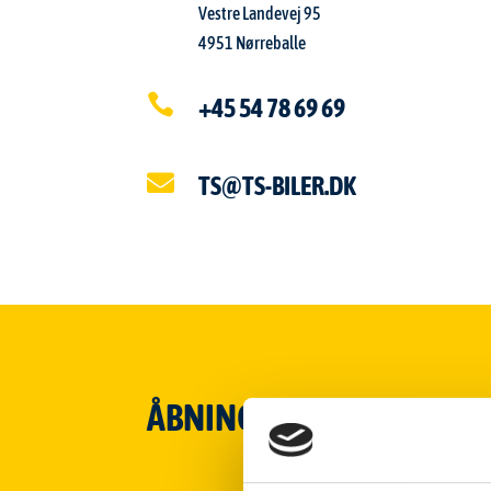
Vestre Landevej 95
4951 Nørreballe

+45 54 78 69 69

TS@TS-BILER.DK
ÅBNINGSTIDER