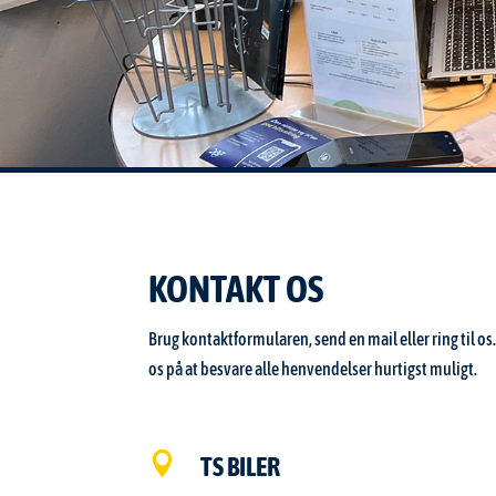
KONTAKT OS
Brug kontaktformularen, send en mail eller ring til os
os på at besvare alle henvendelser hurtigst muligt.

TS BILER