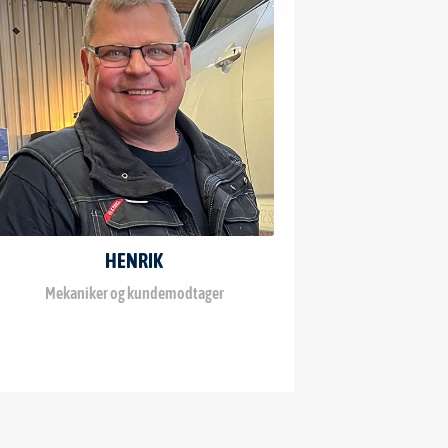
HENRIK
Mekaniker og kundemodtager