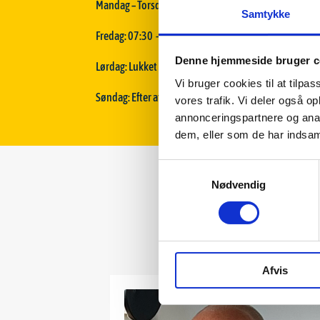
Mandag – Torsdag: 07:30 – 16:30
Samtykke
Fredag: 07:30 – 15:00
Denne hjemmeside bruger c
Lørdag: Lukket
Vi bruger cookies til at tilpas
Søndag: Efter aftale
vores trafik. Vi deler også 
annonceringspartnere og anal
dem, eller som de har indsaml
Samtykkevalg
Nødvendig
Afvis