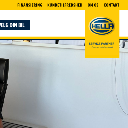
FINANSIERING
KUNDETILFREDSHED
OM OS
KONTAKT
ÆLG DIN BIL