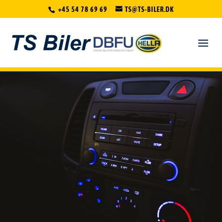
+45 54 78 69 69
TS@TS-BILER.DK