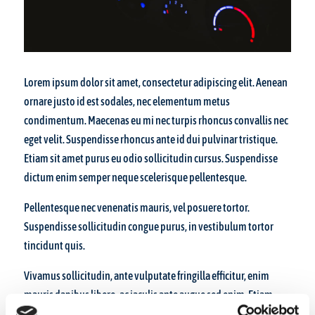
Lorem ipsum dolor sit amet, consectetur adipiscing elit. Aenean
ornare justo id est sodales, nec elementum metus
condimentum. Maecenas eu mi nec turpis rhoncus convallis nec
eget velit. Suspendisse rhoncus ante id dui pulvinar tristique.
Etiam sit amet purus eu odio sollicitudin cursus. Suspendisse
dictum enim semper neque scelerisque pellentesque.
Pellentesque nec venenatis mauris, vel posuere tortor.
Suspendisse sollicitudin congue purus, in vestibulum tortor
tincidunt quis.
Vivamus sollicitudin, ante vulputate fringilla efficitur, enim
mauris dapibus libero, ac iaculis ante augue sed enim. Etiam
imperdiet dui vitae dui feugiat viverra.