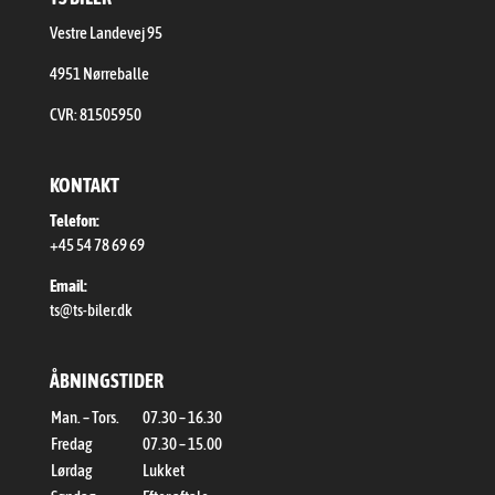
Vestre Landevej 95
4951 Nørreballe
CVR: 81505950
KONTAKT
Telefon:
+45 54 78 69 69
Email:
ts@ts-biler.dk
ÅBNINGSTIDER
Man. – Tors.
07.30 – 16.30
Fredag
07.30 – 15.00
Lørdag
Lukket