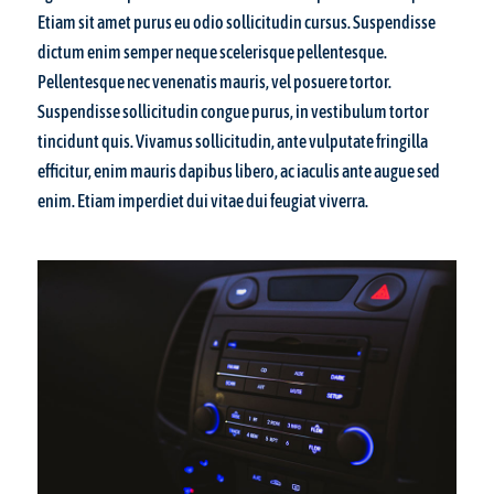
Etiam sit amet purus eu odio sollicitudin cursus. Suspendisse
dictum enim semper neque scelerisque pellentesque.
Pellentesque nec venenatis mauris, vel posuere tortor.
Suspendisse sollicitudin congue purus, in vestibulum tortor
tincidunt quis. Vivamus sollicitudin, ante vulputate fringilla
efficitur, enim mauris dapibus libero, ac iaculis ante augue sed
enim. Etiam imperdiet dui vitae dui feugiat viverra.