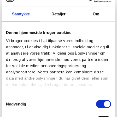
Lorem ipsum dolor sit amet, consectetur adipiscing elit. Aenean
Samtykke
Detaljer
Om
ornare justo id est sodales, nec elementum metus
condimentum.
Denne hjemmeside bruger cookies
Vi bruger cookies til at tilpasse vores indhold og
Lorem ipsum dolor sit amet, consectetur adipiscing elit. Aenean
annoncer, til at vise dig funktioner til sociale medier og til
ornare justo id est sodales, nec elementum metus
at analysere vores trafik. Vi deler også oplysninger om
condimentum. Maecenas eu mi nec turpis rhoncus convallis nec
din brug af vores hjemmeside med vores partnere inden
eget velit. Suspendisse rhoncus ante id dui pulvinar tristique.
for sociale medier, annonceringspartnere og
Etiam sit amet purus eu odio sollicitudin cursus. Suspendisse
analysepartnere. Vores partnere kan kombinere disse
dictum enim semper neque scelerisque pellentesque.
data med andre oplysninger, du har givet dem, eller som
Pellentesque nec venenatis mauris, vel posuere tortor.
de har indsamlet fra din brug af deres tjenester.
Suspendisse sollicitudin congue purus, in vestibulum tortor
tincidunt quis. Vivamus sollicitudin, ante vulputate fringilla
Samtykkevalg
Nødvendig
efficitur, enim mauris dapibus libero, ac iaculis ante augue sed
enim. Etiam imperdiet dui vitae dui feugiat viverra.